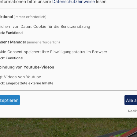
Informationen bitte unsere
Datenschutzhinweise
lesen.
Daniela Hoffmann. Unterstützt wurde das Tauffest auße
Diakonie, Ehrenamtlichen der Kirchengemeinde Neustadt 
ktional
es Dorfvereins Saxen e. V.
(immer erforderlich)
ichern von Daten: Cookie für die Benutzersitzung
e und Begleiter der Taufe im Mittelpunkt, darunter die Tau
ck
:
Funktional
stlichen deren Bedeutung.
sent Manager
(immer erforderlich)
 die Familien beim gemeinsamen Picknick sowie bei Kaffee
kie Consent speichert Ihre Einwilligungsstatus im Browser
die Möglichkeit, persönliche Erinnerungen an die Taufe zu ge
ck
:
Funktional
bindung von Youtube-Videos
len Mitwirkenden und wünscht den Täuflingen und ihren F
gt Videos von Youtube
ck
:
Eingebettete externe Inhalte
zeptieren
Alle 
Reali