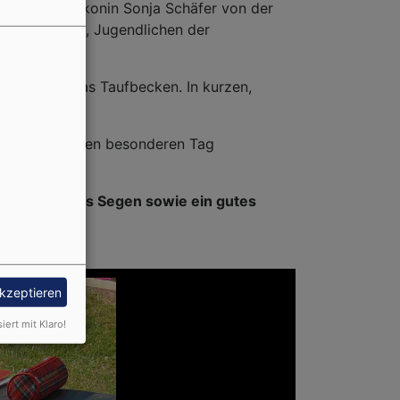
rdem von Diakonin Sonja Schäfer von der
an der Aisch, Jugendlichen der
fkerze und das Taufbecken. In kurzen,
 und Kuchen den besonderen Tag
stalten.
amilien Gottes Segen sowie ein gutes
akzeptieren
siert mit Klaro!