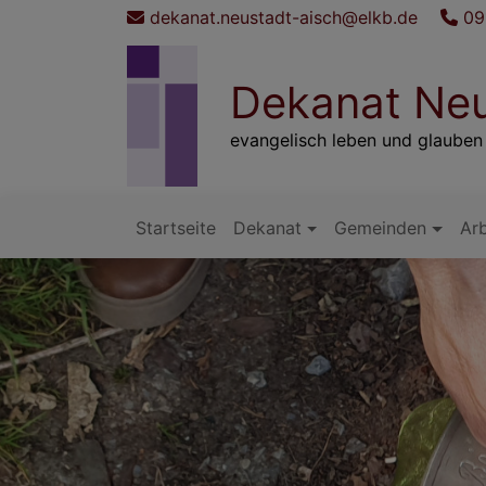
Direkt
dekanat.neustadt-aisch@elkb.de
09
zum
Inhalt
Dekanat Neu
evangelisch leben und glauben
Startseite
Dekanat
Gemeinden
Arb
Hauptnavigation