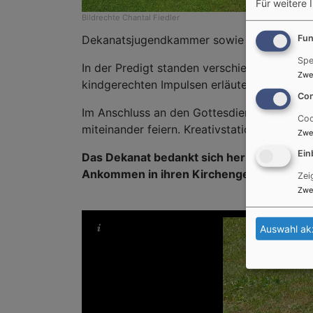
Für weitere 
Bildrechte
Chantal Fiedler
Fun
Dekanatsjugendkammer sowie Freiwilligen d
Spe
In der Predigt standen verschiedene Symbol
Zwe
kindgerechten Impulsen erläuterten die Gei
Con
Im Anschluss an den Gottesdienst konnten
Coo
miteinander feiern. Kreativstationen boten 
Zwe
Ein
Das Dekanat bedankt sich herzlich bei al
Ankommen in ihren Kirchengemeinden.
Zei
Zwe
Auswahl ak