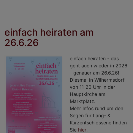
D
w
d
T
einfach heiraten am
2
26.6.26
einfach heiraten - das
geht auch wieder in 2026
- genauer am 26.6.26!
Diesmal in Wilhermsdorf
von 11-20 Uhr in der
Hauptkirche am
Marktplatz.
Mehr Infos rund um den
Segen für Lang- &
Kurzentschlossene finden
Sie
hier!