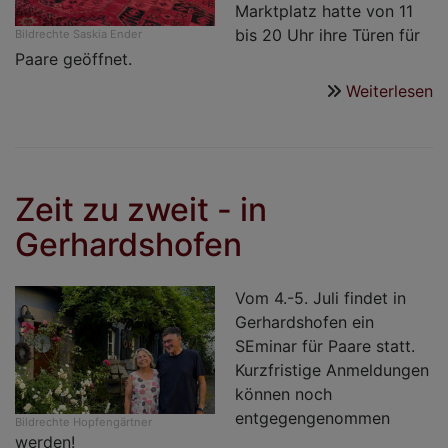
Marktplatz hatte von 11
bis 20 Uhr ihre Türen für
Bildrechte
Saskia Ender
Paare geöffnet.
Weiterlesen
ü
1
P
fe
ih
Zeit zu zweit - in
L
Gerhardshofen
b
„
he
Vom 4.-5. Juli findet in
Gerhardshofen ein
SEminar für Paare statt.
Kurzfristige Anmeldungen
können noch
entgegengenommen
Bildrechte
Hopfengärtner
werden!