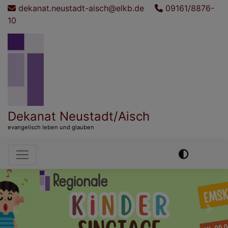
Direkt
dekanat.neustadt-aisch@elkb.de
09161/8876-
zum
10
Inhalt
Dekanat Neustadt/Aisch
evangelisch leben und glauben
Hauptnavigation
Previous
Nex