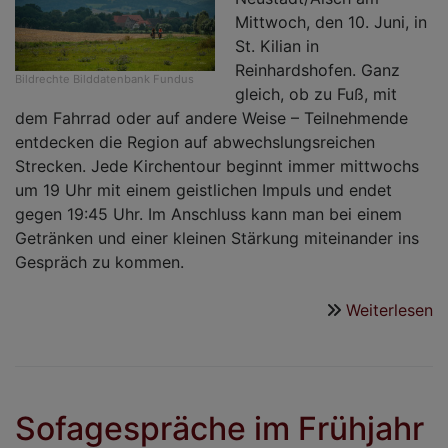
Mittwoch, den 10. Juni, in
St. Kilian in
Reinhardshofen. Ganz
Bildrechte
Bilddatenbank Fundus
gleich, ob zu Fuß, mit
dem Fahrrad oder auf andere Weise – Teilnehmende
entdecken die Region auf abwechslungsreichen
Strecken. Jede Kirchentour beginnt immer mittwochs
um 19 Uhr mit einem geistlichen Impuls und endet
gegen 19:45 Uhr. Im Anschluss kann man bei einem
Getränken und einer kleinen Stärkung miteinander ins
Gespräch zu kommen.
Weiterlesen
ü
K
2
i
D
Sofagespräche im Frühjahr
N