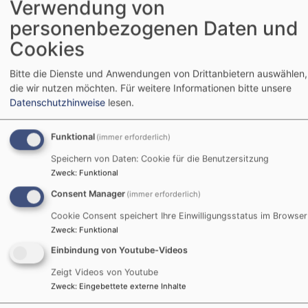
Verwendung von
personenbezogenen Daten und
Cookies
Bitte die Dienste und Anwendungen von Drittanbietern auswählen,
die wir nutzen möchten.
Für weitere Informationen bitte unsere
Datenschutzhinweise
lesen.
So, 16.8. 10 Uhr
Funktional
(immer erforderlich)
Festgottesdienst zur Kirchweih, zeitgleich Kerwa
Speichern von Daten: Cookie für die Benutzersitzung
Kindergottesdienst
Zweck
:
Funktional
Rel. Päd. Philipp Fiedler
Trautskirchen
St. Laurentius-Kirche
Consent Manager
(immer erforderlich)
Cookie Consent speichert Ihre Einwilligungsstatus im Browser
Zweck
:
Funktional
Einbindung von Youtube-Videos
Zeigt Videos von Youtube
Zweck
:
Eingebettete externe Inhalte