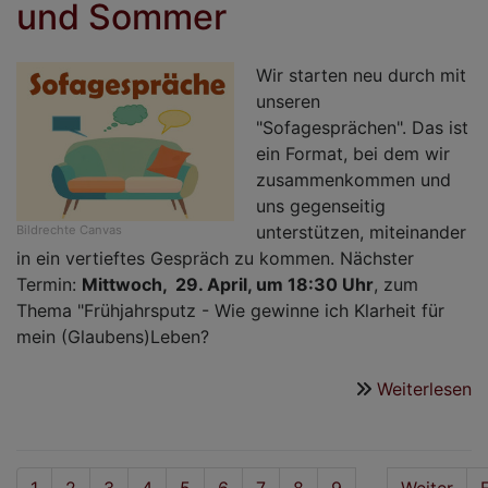
und Sommer
Wir starten neu durch mit
unseren
"Sofagesprächen". Das ist
ein Format, bei dem wir
zusammenkommen und
uns gegenseitig
unterstützen, miteinander
Bildrechte
Canvas
in ein vertieftes Gespräch zu kommen. Nächster
Termin:
Mittwoch, 29. April, um 18:30 Uhr
, zum
Thema "Frühjahrsputz - Wie gewinne ich Klarheit für
mein (Glaubens)Leben?
Weiterlesen
ü
S
i
F
Seitennummerierung
Aktuelle
1
Seite
2
Seite
3
Seite
4
Seite
5
Seite
6
Seite
7
Seite
8
Seite
9
Nächste
Weiter