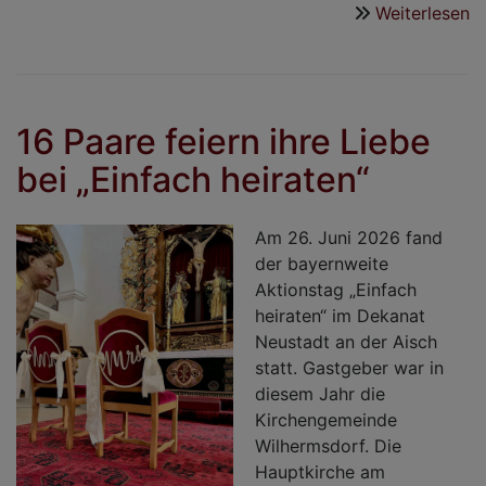
Weiterlesen
ü
R
K
in
E
16 Paare feiern ihre Liebe
bei „Einfach heiraten“
Am 26. Juni 2026 fand
der bayernweite
Aktionstag „Einfach
heiraten“ im Dekanat
Neustadt an der Aisch
statt. Gastgeber war in
diesem Jahr die
Kirchengemeinde
Wilhermsdorf. Die
Hauptkirche am