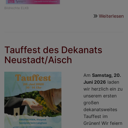
Bildrechte
ELKB
Weiterlesen
ü
e
h
a
2
Tauffest des Dekanats
Neustadt/Aisch
Am
Samstag, 20.
Juni 2026
laden
wir herzlich ein zu
unserem ersten
großen
dekanatsweites
Tauffest im
Grünen! Wir feiern