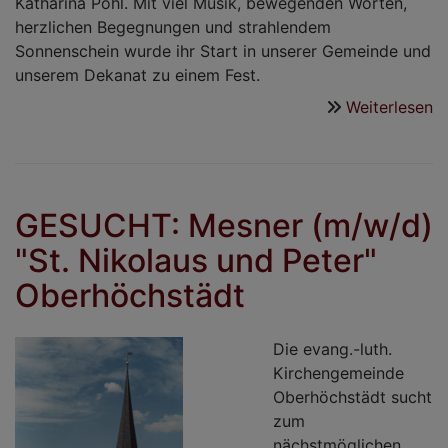
Katharina Pohl. Mit viel Musik, bewegenden Worten,
herzlichen Begegnungen und strahlendem
Sonnenschein wurde ihr Start in unserer Gemeinde und
unserem Dekanat zu einem Fest.
Weiterlesen
ü
W
Pf
C
M
GESUCHT: Mesner (m/w/d)
u
"St. Nikolaus und Peter"
D
K
Oberhöchstädt
Po
Die evang.-luth.
Kirchengemeinde
Oberhöchstädt sucht
zum
nächstmöglichen