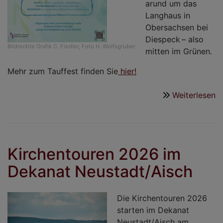
arund um das
Langhaus in
Obersachsen bei
Diespeck – also
Bildrechte
Grafik C. Fiedler, Foto H. Wolfsgruber
mitten im Grünen.
Mehr zum Tauffest finden Sie
hier!
Weiterlesen
ü
T
d
D
N
Kirchentouren 2026 im
Dekanat Neustadt/Aisch
Die Kirchentouren 2026
starten im Dekanat
Neustadt/Aisch am