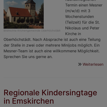
Termin einen Mesner
(m/w/d) mit 3
Wochenstunden
(Teilzeit) für die St.
Nikolaus und Peter
Bildrechte
Krichengemeinde Oberhöchstädt
Kirche in
Oberhöchstädt. Nach Absprache ist auch eine Teilung
der Stelle in zwei oder mehrere Minijobs möglich. Ein
Mesner-Team ist auch eine willkommene Möglichkeit.
Sprechen Sie uns gerne an.
Weiterlesen
ü
G
M
(
"S
Regionale Kindersingtage
N
in Emskirchen
u
P