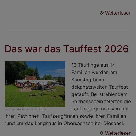
Weiterlesen
ü
Ze
z
z
-
Das war das Tauffest 2026
in
G
16 Täuflinge aus 14
Familien wurden am
Samstag beim
dekanatsweiten Tauffest
getauft. Bei strahlendem
Sonnenschein feierten die
Täuflinge gemeinsam mit
Bildrechte
Chantal Fiedler
ihren Pat*innen, Taufzeug*innen sowie ihren Familien
rund um das Langhaus in Obersachsen bei Diespeck.
Weiterlesen
ü