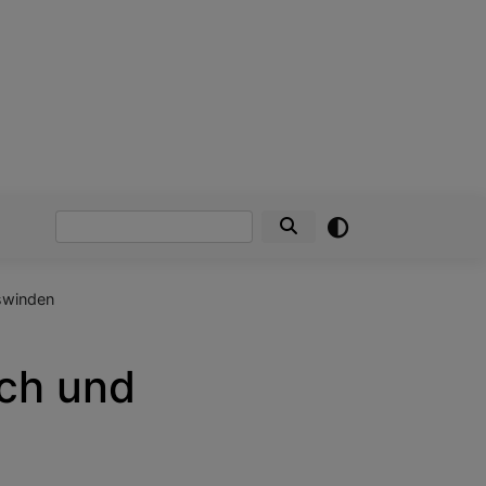
Suche
swinden
ch und