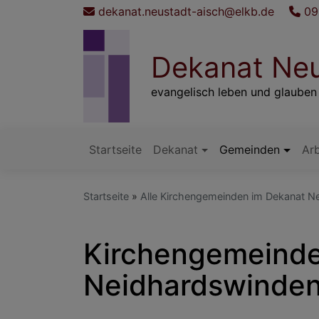
Direkt
dekanat.neustadt-aisch@elkb.de
09
zum
Inhalt
Dekanat Neu
evangelisch leben und glauben
Startseite
Dekanat
Gemeinden
Arb
Hauptnavigation
Startseite
Alle Kirchengemeinden im Dekanat N
Kirchengemeinde
Neidhardswinde