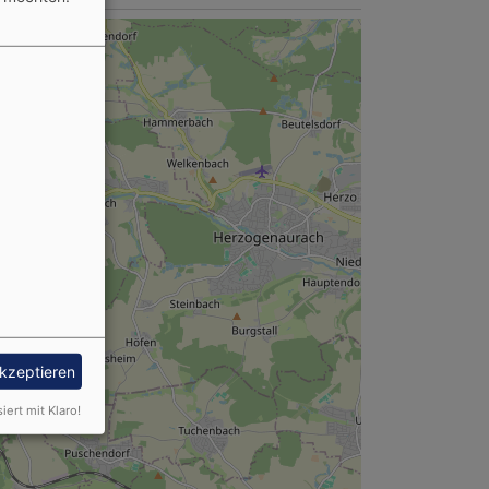
akzeptieren
siert mit Klaro!