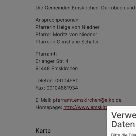
Die Gemeinden Emskirchen, Dürrnbuch und
Ansprechpersonen:
Pfarrerin Helga von Niedner
Pfarrer Moritz von Niedner
Pfarrerin Christiane Schäfer
Pfarramt:
Erlanger Str. 4
91448
Emskirchen
Telefon: 09104680
Fax: 09104861934
E-Mail:
pfarramt.emskirchen@elkb.de
Homepage:
http://www.emskirchen-evangel
Verwe
Daten
Karte
Bitte die Di