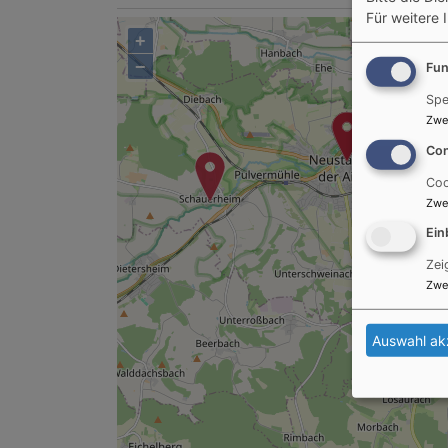
Für weitere 
+
−
Fun
Spe
Zwe
Con
Coo
Zwe
Ein
Zei
Zwe
Auswahl ak